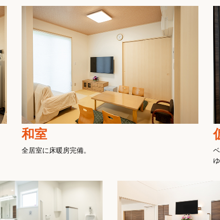
和室
全居室に床暖房完備。
ベ
ゆ