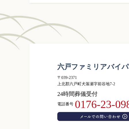
六戸ファミリアバイパ
〒039-2371
上北郡六戸町犬落瀬字前谷地7-2
24時間葬儀受付
0176-23-09
電話番号