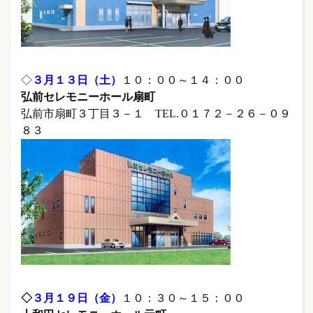
◇
３月１３日（土）
１０：００～１４：００
弘前セレモニーホール扇町
弘前市扇町３丁目３－１ TEL.０１７２－２６－０９
８３
◇
３
月１９日（金）
１０：３０～１５：００