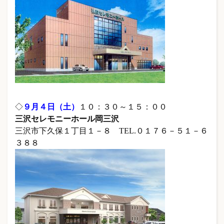
◇
９月４
日（土）
１０：３０～１５：００
三沢セレモニーホール岡三沢
三沢市下久保１丁目１－８ TEL.０１７６－５１－６
３８８