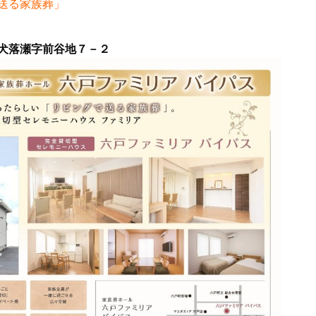
送る家族葬」
犬落瀬字前谷地７－２