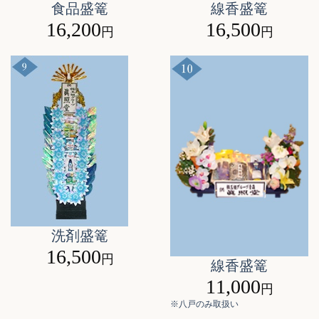
食品盛篭
線香盛篭
16,200
16,500
円
円
洗剤盛篭
16,500
円
線香盛篭
11,000
円
※八戸のみ取扱い