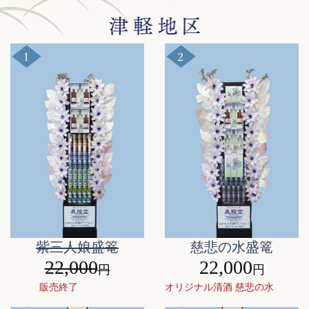
紫三人娘盛篭
慈悲の水盛篭
22,000
22,000
円
円
販売終了
オリジナル清酒 慈悲の水