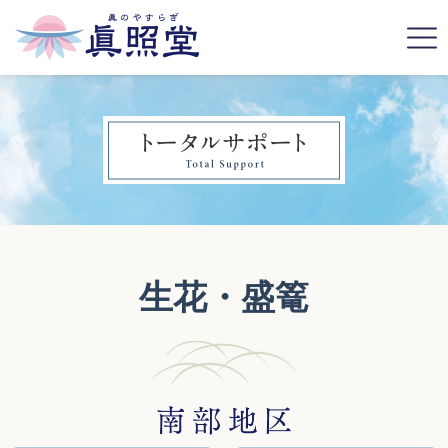
生花・盛篭