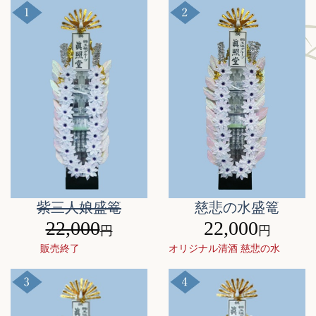
紫三人娘盛篭
慈悲の水盛篭
22,000
22,000
円
円
販売終了
オリジナル清酒 慈悲の水