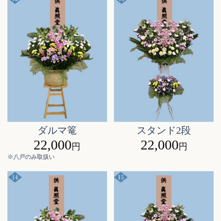
ダルマ篭
スタンド2段
22,000
22,000
円
円
※八戸のみ取扱い