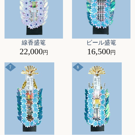
線香盛篭
ビール盛篭
22,000
16,500
円
円