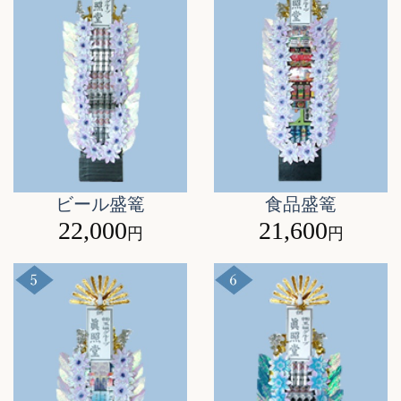
ビール盛篭
食品盛篭
22,000
21,600
円
円