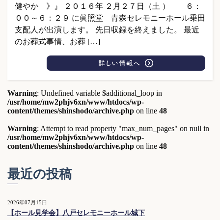
健やか 》』 ２０１６年 ２月２７日（土 ） ６：
００～６：２９ に眞照堂 青森セレモニーホール乗田
支配人が出演します。 先日収録を終えました。 最近
のお葬式事情、お葬 […]
Warning
: Undefined variable $additional_loop in
/usr/home/mw2phjv6xn/www/htdocs/wp-
content/themes/shinshodo/archive.php
on line
48
Warning
: Attempt to read property "max_num_pages" on null in
/usr/home/mw2phjv6xn/www/htdocs/wp-
content/themes/shinshodo/archive.php
on line
48
最近の投稿
2026年07月15日
【ホール見学会】八戸セレモニーホール城下